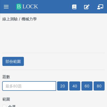
Positive SSL
B
LOCK
線上測驗 / 機械力學
部份範圍
題數
20
40
60
80
範圍
全選