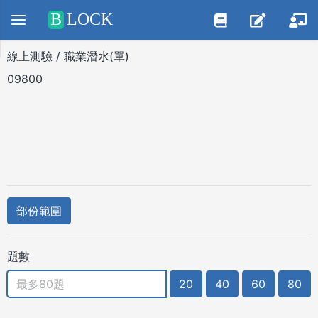
Positive SSL
B
LOCK
線上測驗 / 職業潛水(單)
09800
部份範圍
題數
20
40
60
80