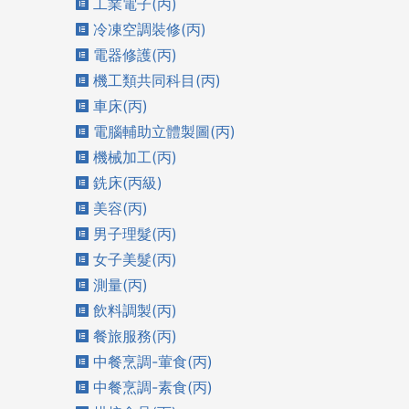
工業電子(丙)
冷凍空調裝修(丙)
電器修護(丙)
機工類共同科目(丙)
車床(丙)
電腦輔助立體製圖(丙)
機械加工(丙)
銑床(丙級)
美容(丙)
男子理髮(丙)
女子美髮(丙)
測量(丙)
飲料調製(丙)
餐旅服務(丙)
中餐烹調-葷食(丙)
中餐烹調-素食(丙)