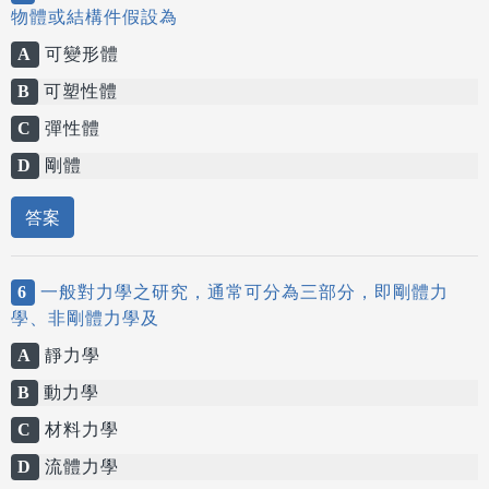
物體或結構件假設為
A
可變形體
B
可塑性體
C
彈性體
D
剛體
答案
6
一般對力學之研究，通常可分為三部分，即剛體力
學、非剛體力學及
A
靜力學
B
動力學
C
材料力學
D
流體力學