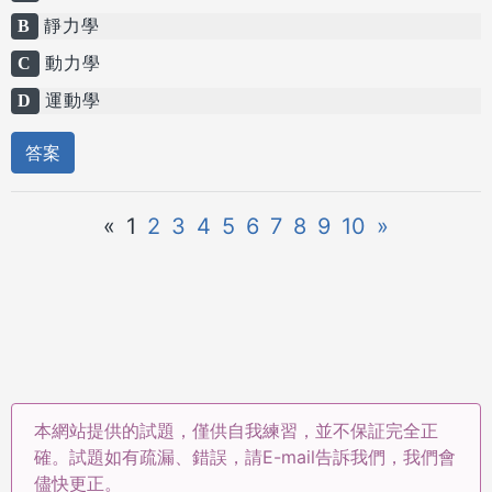
B
靜力學
C
動力學
D
運動學
答案
«
1
2
3
4
5
6
7
8
9
10
»
本網站提供的試題，僅供自我練習，並不保証完全正
確。試題如有疏漏、錯誤，請E-mail告訴我們，我們會
儘快更正。