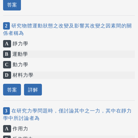
答案
2
研究物體運動狀態之改變及影響其改變之因素間的關
係者稱為
A
靜力學
B
運動學
C
動力學
D
材料力學
答案
詳解
3
在研究力學問題時，僅討論其中之一力，其中在靜力
學中所討論者為
A
作用力