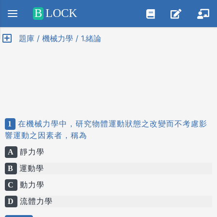
Positive SSL
B
LOCK
題庫 / 機械力學 / 1.緒論
1
在機械力學中，研究物體運動狀態之改變而不考慮影
響運動之因素者，稱為
A
靜力學
B
運動學
C
動力學
D
流體力學