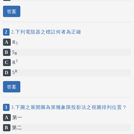
答案
2
2.下列電阻器之標註何者為正確
A
R
5
B
5
R
5
C
R
R
D
5
答案
3
3.下圖之展開圖為第幾象限投影法之視圖排列位置？
A
第一
B
第二