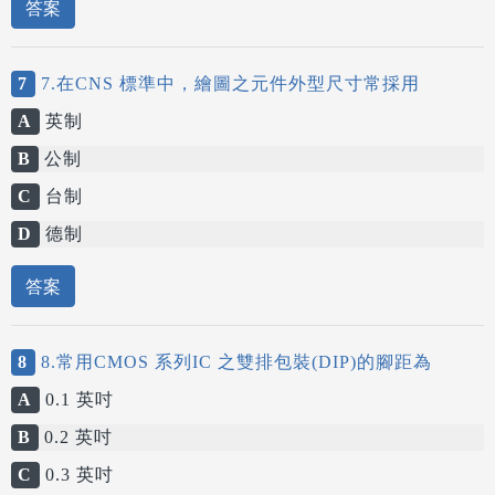
答案
7
7.在CNS 標準中，繪圖之元件外型尺寸常採用
A
英制
B
公制
C
台制
D
德制
答案
8
8.常用CMOS 系列IC 之雙排包裝(DIP)的腳距為
A
0.1 英吋
B
0.2 英吋
C
0.3 英吋