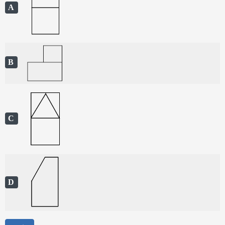
A
B
C
D