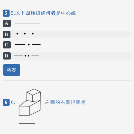
5
5.以下四種線條何者是中心線
A
B
C
D
答案
6
6.
左圖的右側視圖是