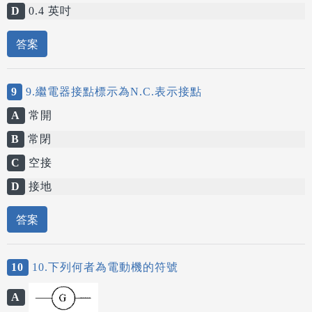
D
0.4 英吋
答案
9
9.繼電器接點標示為N.C.表示接點
A
常開
B
常閉
C
空接
D
接地
答案
10
10.下列何者為電動機的符號
A