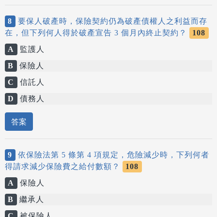
8
要保人破產時，保險契約仍為破產債權人之利益而存
在，但下列何人得於破產宣告 3 個月內終止契約？
108
A
監護人
B
保險人
C
信託人
D
債務人
答案
9
依保險法第 5 條第 4 項規定，危險減少時，下列何者
得請求減少保險費之給付數額？
108
A
保險人
B
繼承人
C
被保險人