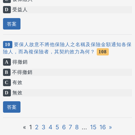
D
受益人
答案
10
要保人故意不將他保險人之名稱及保險金額通知各保
險人，而為複保險者，其契約效力為何？
108
A
得撤銷
B
不得撤銷
C
有效
D
無效
答案
«
1
2
3
4
5
6
7
8
...
15
16
»