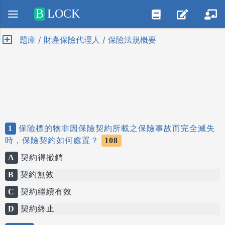
Positive SSL
B
LOCK
題庫 / 財產保險代理人 / 保險法規概要
1
保險標的物非因保險契約所載之保險事故而完全滅失
時，保險契約如何處置？
108
A
契約得撤銷
B
契約無效
C
契約繼續有效
D
契約終止