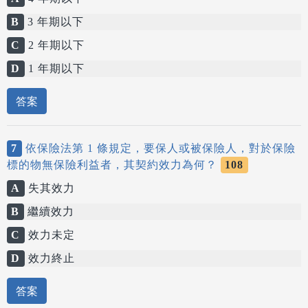
B
3 年期以下
C
2 年期以下
D
1 年期以下
答案
7
依保險法第 1 條規定，要保人或被保險人，對於保險
標的物無保險利益者，其契約效力為何？
108
A
失其效力
B
繼續效力
C
效力未定
D
效力終止
答案