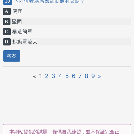
10
下列何者為感應電動機的缺點？
A
便宜
B
堅固
C
構造簡單
D
起動電流大
答案
«
1
2
3
4
5
6
7
8
9
»
本網站提供的試題，僅供自我練習，並不保証完全正