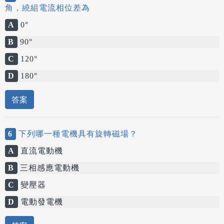
角，繞組電流相位差為
A
0°
B
90°
C
120°
D
180°
答案
6
下列哪一種電機具有旋轉磁場？
A
直流電動機
B
三相感應電動機
C
變壓器
D
電動發電機