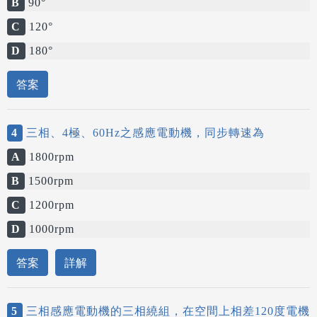
B
90°
C
120°
D
180°
答案
4
三相、4極、60Hz之感應電動機，同步轉速為
A
1800rpm
B
1500rpm
C
1200rpm
D
1000rpm
答案
詳解
5
三相感應電動機的三相繞組，在空間上相差120度電機