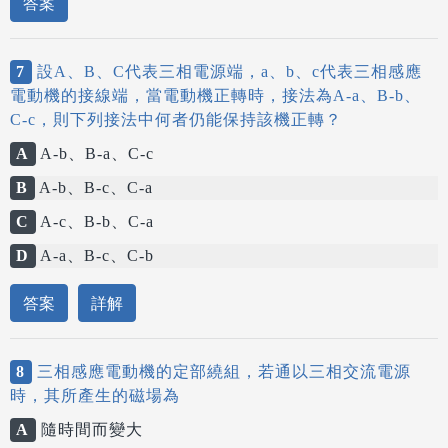
答案
7
設A、B、C代表三相電源端，a、b、c代表三相感應
電動機的接線端，當電動機正轉時，接法為A-a、B-b、
C-c，則下列接法中何者仍能保持該機正轉？
A
A-b、B-a、C-c
B
A-b、B-c、C-a
C
A-c、B-b、C-a
D
A-a、B-c、C-b
答案
詳解
8
三相感應電動機的定部繞組，若通以三相交流電源
時，其所產生的磁場為
A
隨時間而變大