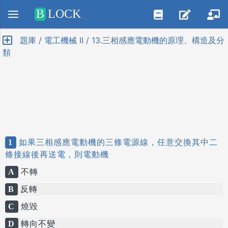
Positive SSL
B
LOCK
題庫 / 電工機械 II / 13.三相感應電動機的原理、構造及分
類
1
如果三相感應電動機的三條電源線，任意交換其中二
條接線後再送電，則電動機
A
不轉
B
反轉
C
燒毀
D
轉向不變