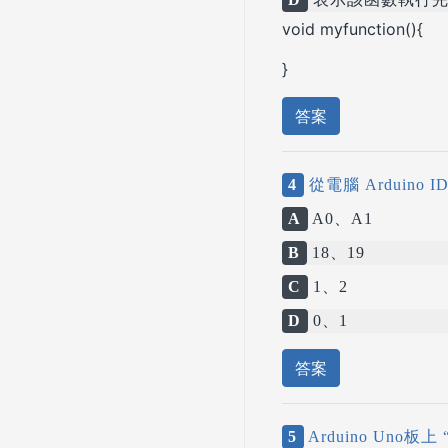
void myfunction(){
}
答案
4
從電腦 Arduino
A
A0、A1
B
18、19
C
1、2
D
0、1
答案
5
Arduino Uno板