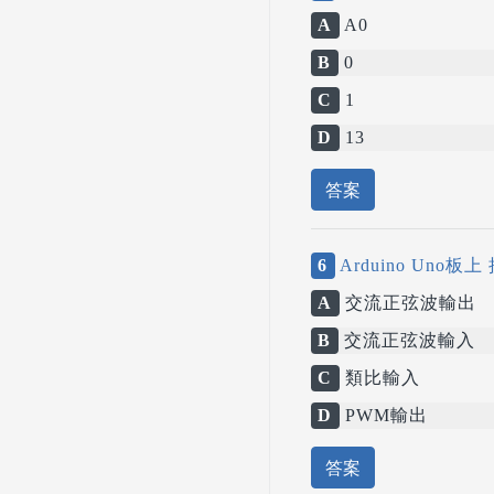
A
A0
B
0
C
1
D
13
答案
6
Arduino Un
A
交流正弦波輸出
B
交流正弦波輸入
C
類比輸入
D
PWM輸出
答案