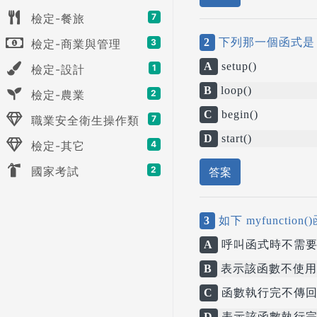
檢定-餐旅
7
2
下列那一個函式是 A
檢定-商業與管理
3
A
setup()
檢定-設計
1
B
loop()
檢定-農業
2
C
begin()
職業安全衛生操作類
7
D
start()
檢定-其它
4
國家考試
2
答案
3
如下 myfunction
A
呼叫函式時不需要
B
表示該函數不使用
C
函數執行完不傳回
D
表示該函數執行完