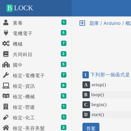
Positive SSL
B
LOCK
素養
1
題庫 / Arduino / 
電機電子
5
機械
7
共同科目
2
國中
5
1
下列那一個函式是 A
檢定-電機電子
7
A
setup()
檢定-資訊
6
B
loop()
檢定-機械
5
C
begin()
檢定-營建
1
D
start()
檢定-化工
1
檢定-美容美髮
3
答案