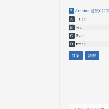
7
Arduino 是類
A
_1led
B
%vr
C
5var
D
break
答案
詳解