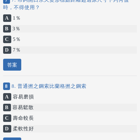
時，不得使用？
A
1％
B
3％
C
5％
D
7％
答案
8
8. 普通撚之鋼索比蘭格撚之鋼索
A
容易磨損
B
容易鬆散
C
壽命較長
D
柔軟性好