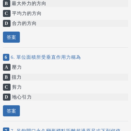
B
最大外力的方向
C
平均力的方向
D
合力的方向
答案
6
6. 單位面積所受垂直作用力稱為
A
壓力
B
扭力
C
剪力
D
地心引力
答案
7
7. 吊鉤開口永久變形標點距離超過原尺寸下列何值