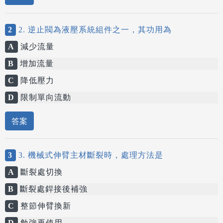
2
2. 逆止閥為液壓系統組件之一，其功用為
A
減少流量
B
增加流量
C
降低壓力
D
限制單向流動
答案
3
3. 機械式伸臂主材斷裂時，處理方法是
A
斷裂處切換
B
斷裂處銲接後補強
C
整節伸臂換新
D
勉強再使用