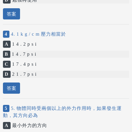
答案
4
4. 1 k g / c m 壓力相當於
A
1 4 . 2 p s i
B
1 4 . 7 p s i
C
1 7 . 4 p s i
D
2 1 . 7 p s i
答案
5
5. 物體同時受兩個以上的外力作用時，如果發生運
動，其方向必為
A
最小外力的方向