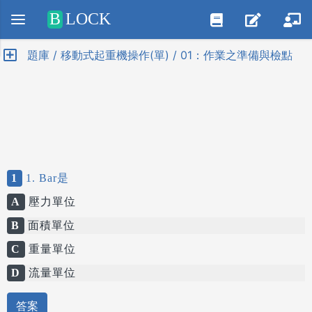
Positive SSL
B
LOCK
題庫 / 移動式起重機操作(單) / 01：作業之準備與檢點
1
1. Bar是
A
壓力單位
B
面積單位
C
重量單位
D
流量單位
答案