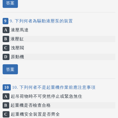
答案
9
9. 下列何者為驅動液壓泵的裝置
A
液壓馬達
B
液壓缸
C
洩壓閥
D
原動機
答案
10
10. 下列何者不是起重機作業前應注意事項
A
起吊荷物時不可突然停止或緊急煞住
B
起重機是否檢查合格
C
起重機安全裝置是否齊全