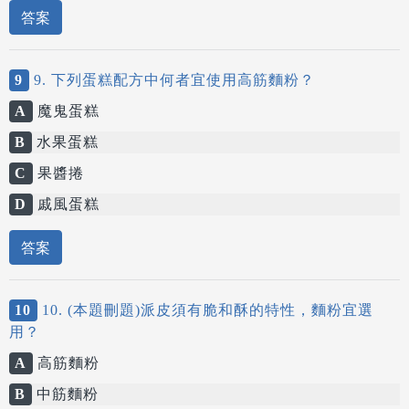
答案
9
9. 下列蛋糕配方中何者宜使用高筋麵粉？
A
魔鬼蛋糕
B
水果蛋糕
C
果醬捲
D
戚風蛋糕
答案
10
10. (本題刪題)派皮須有脆和酥的特性，麵粉宜選
用？
A
高筋麵粉
B
中筋麵粉