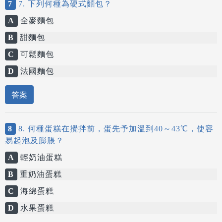
7
7. 下列何種為硬式麵包？
A
全麥麵包
B
甜麵包
C
可鬆麵包
D
法國麵包
答案
8
8. 何種蛋糕在攪拌前，蛋先予加溫到40～43℃，使容
易起泡及膨脹？
A
輕奶油蛋糕
B
重奶油蛋糕
C
海綿蛋糕
D
水果蛋糕