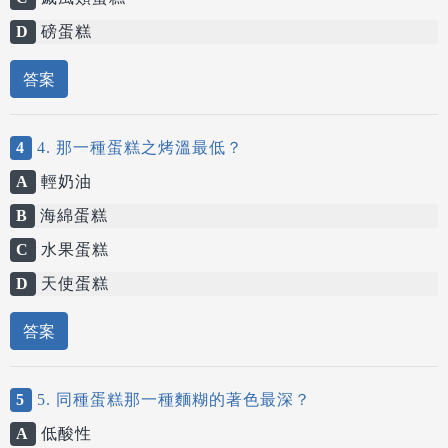
D
磅蛋糕
答案
4
4. 那一種蛋糕之烤溫最低？
A
輕奶油
B
海綿蛋糕
C
水果蛋糕
D
天使蛋糕
答案
5
5. 同種蛋糕那一種麵糊的著色最深？
A
低酸性