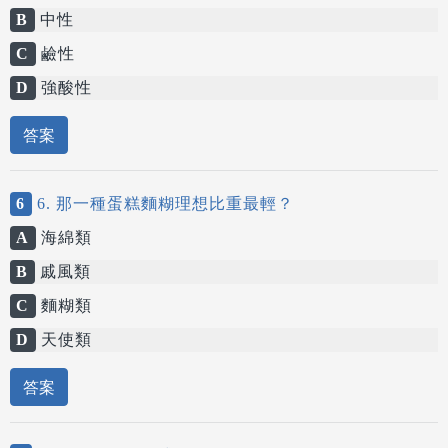
B
中性
C
鹼性
D
強酸性
答案
6
6. 那一種蛋糕麵糊理想比重最輕？
A
海綿類
B
戚風類
C
麵糊類
D
天使類
答案