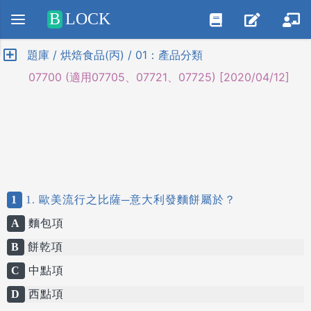
Positive SSL
B
LOCK
題庫 / 烘焙食品(丙) / 01：產品分類
07700 (適用07705、07721、07725) [2020/04/12]
1
1. 歐美流行之比薩─意大利發麵餅屬於？
A
麵包項
B
餅乾項
C
中點項
D
西點項