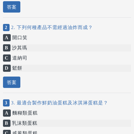
答案
2
2. 下列何種產品不需經過油炸而成？
A
開口笑
B
沙其瑪
C
道納司
D
鬆餅
答案
3
3. 最適合製作鮮奶油蛋糕及冰淇淋蛋糕是？
A
麵糊類蛋糕
B
乳沫類蛋糕
C
戚風類蛋糕