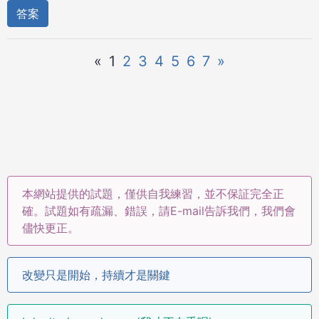
答案
«
1
2
3
4
5
6
7
»
本網站提供的試題，僅供自我練習，並不保証完全正
確。試題如有疏漏、錯誤，請E-mail告訴我們，我們會
儘快更正。
改變只是開始，持續才是關鍵