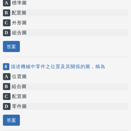
A
標準圖
B
配置圖
C
外形圖
D
組合圖
答案
8
描述機械中零件之位置及其關係的圖，稱為
A
位置圖
B
組合圖
C
配置圖
D
零件圖
答案