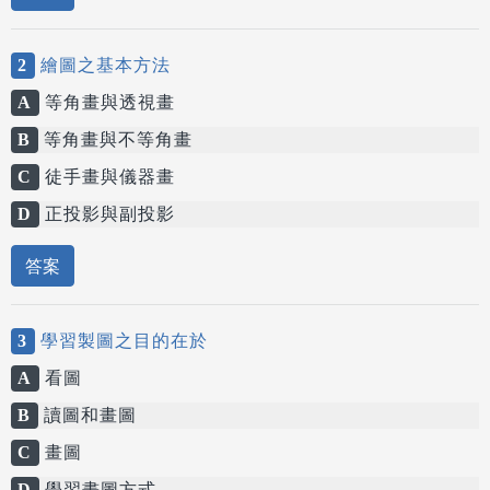
2
繪圖之基本方法
A
等角畫與透視畫
B
等角畫與不等角畫
C
徒手畫與儀器畫
D
正投影與副投影
答案
3
學習製圖之目的在於
A
看圖
B
讀圖和畫圖
C
畫圖
D
學習畫圖方式