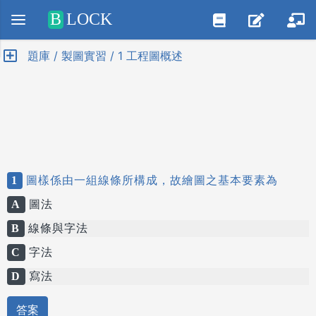
Positive SSL
B
LOCK
題庫 / 製圖實習 / 1 工程圖概述
1
圖樣係由一組線條所構成，故繪圖之基本要素為
A
圖法
B
線條與字法
C
字法
D
寫法
答案