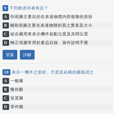
9
下列敘述何者有誤？
A
剖視圖主要目的在表達物體內部複雜的形狀
B
輔助視圖主要在表達物體斜面之實形及大小
C
組合圖用來表示機件裝配位置及其間位置
D
轉正視圖常用於產品目錄、操作說明手冊
答案
詳解
10
表示一機件之形狀、尺度及結構的圖樣謂之
A
一般圖
B
幾何圖
C
裝置圖
D
零件圖