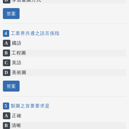
答案
4
工業界共通之語言係指
A
國語
B
工程圖
C
英語
D
美術圖
答案
5
製圖之首要要求是
A
正確
B
清晰