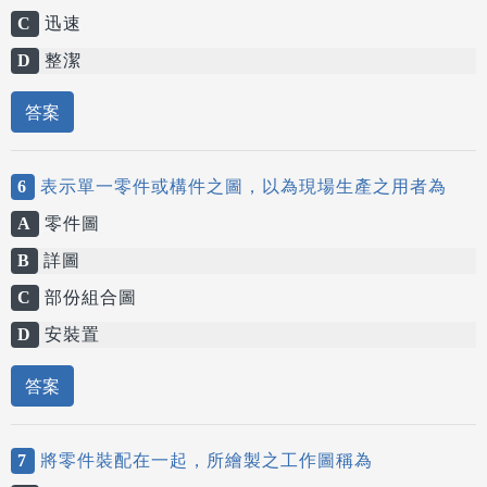
C
迅速
D
整潔
答案
6
表示單一零件或構件之圖，以為現場生產之用者為
A
零件圖
B
詳圖
C
部份組合圖
D
安裝置
答案
7
將零件裝配在一起，所繪製之工作圖稱為