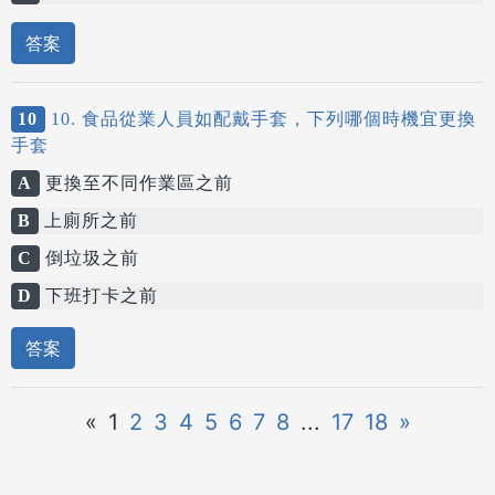
答案
10
10. 食品從業人員如配戴手套，下列哪個時機宜更換
手套
A
更換至不同作業區之前
B
上廁所之前
C
倒垃圾之前
D
下班打卡之前
答案
«
1
2
3
4
5
6
7
8
...
17
18
»