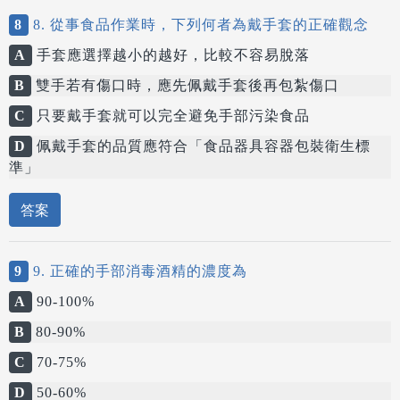
8
8. 從事食品作業時，下列何者為戴手套的正確觀念
A
手套應選擇越小的越好，比較不容易脫落
B
雙手若有傷口時，應先佩戴手套後再包紮傷口
C
只要戴手套就可以完全避免手部污染食品
D
佩戴手套的品質應符合「食品器具容器包裝衛生標
準」
答案
9
9. 正確的手部消毒酒精的濃度為
A
90-100%
B
80-90%
C
70-75%
D
50-60%