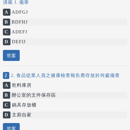
潰瘍 J. 傷寒
A
ADFGJ
B
BDFHJ
C
ADEFJ
D
DEFIJ
答案
2
2. 食品從業人員之健康檢查報告應存放於何處備查
A
乾料庫房
B
辦公室的文件保存區
C
鍋具存放櫃
D
主廚自家
答案