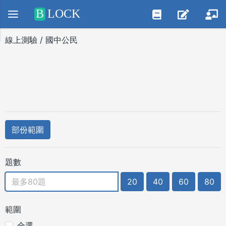
Positive SSL
B
LOCK
線上測驗 / 國中公民
部份範圍
題數
20
40
60
80
範圍
全選