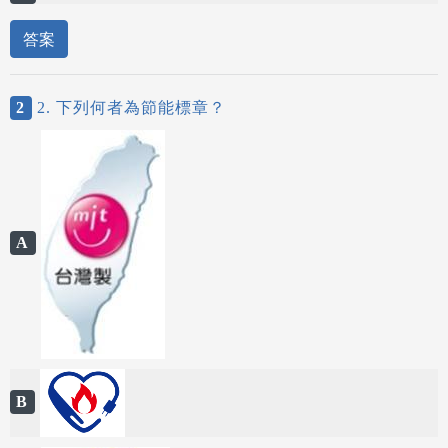
答案
2
2. 下列何者為節能標章？
A
B