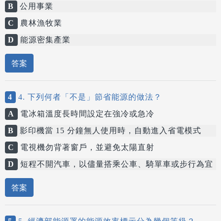
B
公用事業
C
農林漁牧業
D
能源密集產業
答案
4
4. 下列何者「不是」節省能源的做法？
A
電冰箱溫度長時間設定在強冷或急冷
B
影印機當 15 分鐘無人使用時，自動進入省電模式
C
電視機勿背著窗戶，並避免太陽直射
D
短程不開汽車，以儘量搭乘公車、騎單車或步行為宜
答案