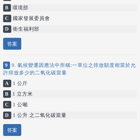
B
環境部
C
國家發展委員會
D
衛生福利部
答案
9
9. 氣候變遷因應法中所稱:一單位之排放額度相當於允
許排放多少的二氧化碳當量
A
1 公斤
B
1 立方米
C
1 公噸
D
1 公升 之二氧化碳當量
答案