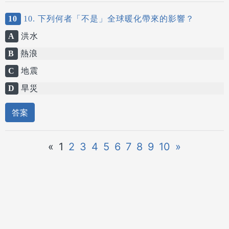
10
10. 下列何者「不是」全球暖化帶來的影響？
A
洪水
B
熱浪
C
地震
D
旱災
答案
«
1
2
3
4
5
6
7
8
9
10
»