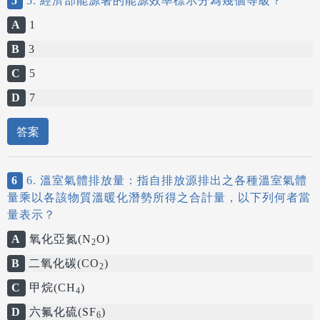
5
5. 經濟部能源署的能源效率標示分為幾個等級？
A
1
B
3
C
5
D
7
答案
6
6. 溫室氣體排放量：指自排放源排出之各種溫室氣體
量乘以各該物質溫暖化潛勢所得之合計量，以下列何者當
量表示？
A
氧化亞氮(N
O)
2
B
二氧化碳(CO
)
2
C
甲烷(CH
)
4
D
六氟化硫(SF
)
6