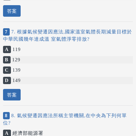
答案
7
7. 根據氣候變遷因應法,國家溫室氣體長期減量目標於
中華民國幾年達成溫 室氣體淨零排放?
A
119
B
129
C
139
D
149
答案
8
8. 氣候變遷因應法所稱主管機關,在中央為下列何單
位?
A
經濟部能源署