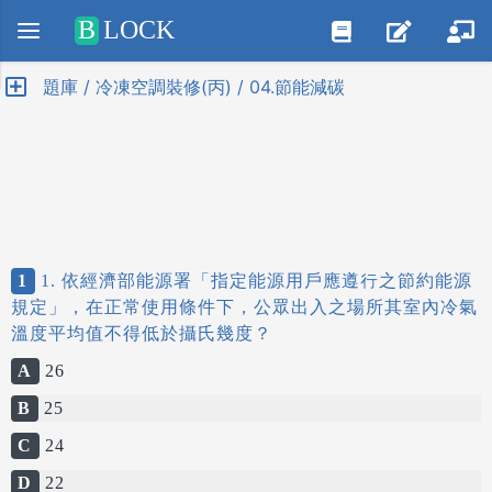
Positive SSL
B
LOCK
題庫 / 冷凍空調裝修(丙) / 04.節能減碳
1
1. 依經濟部能源署「指定能源用戶應遵行之節約能源
規定」，在正常使用條件下，公眾出入之場所其室內冷氣
溫度平均值不得低於攝氏幾度？
A
26
B
25
C
24
D
22