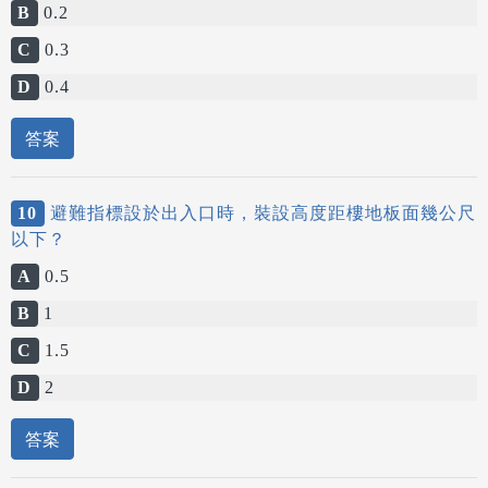
B
0.2
C
0.3
D
0.4
答案
10
避難指標設於出入口時，裝設高度距樓地板面幾公尺
以下？
A
0.5
B
1
C
1.5
D
2
答案