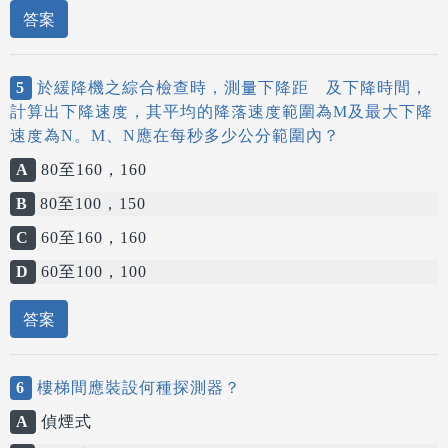
答案
5
於緩降機之綜合檢查時，測量下降距離及下降時間，
計算出下降速度，其平均的降落速度範圍為M及最大下降
速度為N。M、N應在每秒多少公分範圍內？
A
80至160，160
B
80至100，150
C
60至160，160
D
60至100，100
答案
6
樓梯間應裝設何種探測器？
A
偵煙式