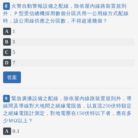
8
火警自動警報設備之配線，除依屋內線路裝置規則
外，Ｐ型受信總機採用數個分區共用一公用線方式配線
時，該公用線供應之分區數，不得超過幾個？
A
1
B
3
C
5
D
7
答案
9
緊急廣播設備之配線，除依屋內線路裝置規則外，導
線間及導線對大地間之絕緣電阻值，以直流250伏特額定
之絕緣電阻計測定，對地電壓在150伏特以下者，應在多
少ＭΩ以上？
A
0.1