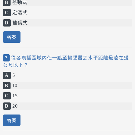
B
差動式
C
定溫式
D
補償式
答案
7
從各廣播區域內任一點至揚聲器之水平距離最遠在幾
公尺以下？
A
5
B
10
C
15
D
20
答案