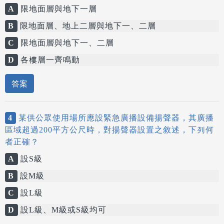
A
限地面層與地下一層
B
限地面層、地上二層與地下一、二層
C
限地面層與地下一、二層
D
各樓層一齊鳴動
答案
4
某供公眾使用場所應設緊急廣播設備揚聲器，其廣播
區域超過200平方公尺時，對揚聲器設置之敘述，下列何
者正確？
A
設S級
B
設M級
C
設L級
D
設L級、M級或S級均可