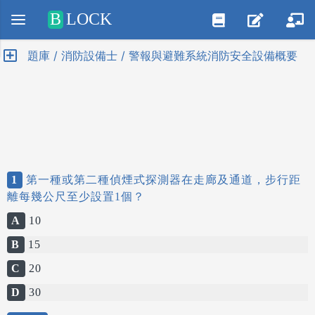
Positive SSL
B
LOCK
題庫 / 消防設備士 / 警報與避難系統消防安全設備概要
1
第一種或第二種偵煙式探測器在走廊及通道，步行距
離每幾公尺至少設置1個？
A
10
B
15
C
20
D
30