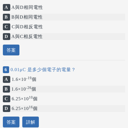
A
A與D相同電性
B
B與D相同電性
C
C與D相反電性
D
A與C相反電性
答案
6
0.01μC 是多少個電子的電量？
-19
A
1.6×10
個
-26
B
1.6×10
個
10
C
6.25×10
個
16
D
6.25×10
個
答案
詳解