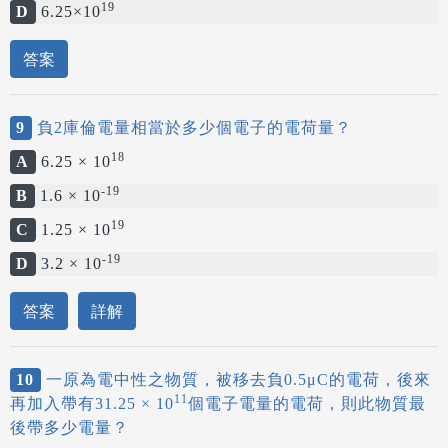
19
D
6.25×10
答案
9
負2庫倫電量相當於多少個電子的電荷量？
18
A
6.25 × 10
-19
B
1.6 × 10
19
C
1.25 × 10
-19
D
3.2 × 10
答案
詳解
10
一原為電中性之物質，被移去負0.5μC的電荷，後來
11
再加入帶有31.25 × 10
個電子電量的電荷，則此物質最
後帶多少電量？