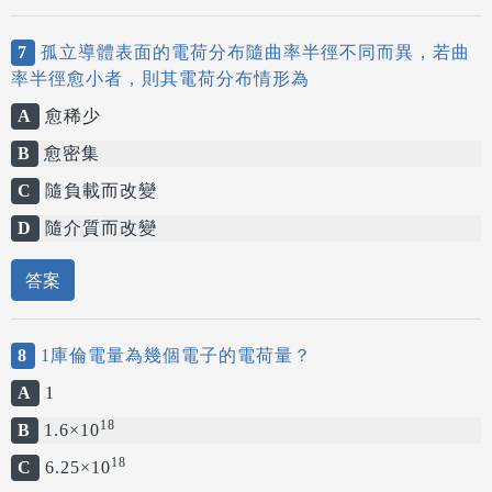
7
孤立導體表面的電荷分布隨曲率半徑不同而異，若曲
率半徑愈小者，則其電荷分布情形為
A
愈稀少
B
愈密集
C
隨負載而改變
D
隨介質而改變
答案
8
1庫倫電量為幾個電子的電荷量？
A
1
18
B
1.6×10
18
C
6.25×10