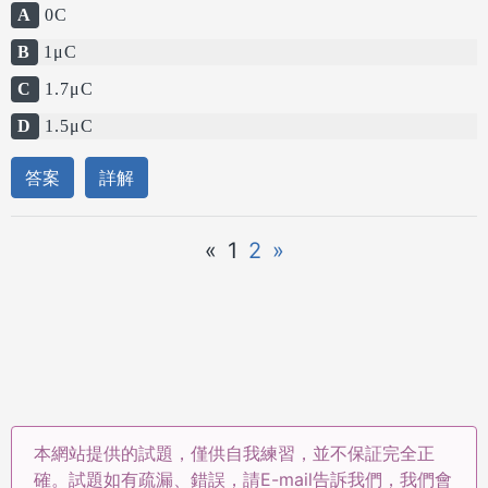
A
0C
B
1μC
C
1.7μC
D
1.5μC
答案
詳解
«
1
2
»
本網站提供的試題，僅供自我練習，並不保証完全正
確。試題如有疏漏、錯誤，請E-mail告訴我們，我們會