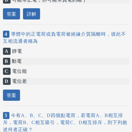
答案
詳解
4
導體中的正電荷或負電荷被絕緣介質隔離時，彼此不
互相流通者稱為
A
靜電
B
動電
C
電位能
D
電位差
答案
5
今有A、B、C、D四個點電荷，若電荷A、B相互排
斥，電荷B、C相互吸引，電荷C、D相互排斥，則下列敘
述何者正確？