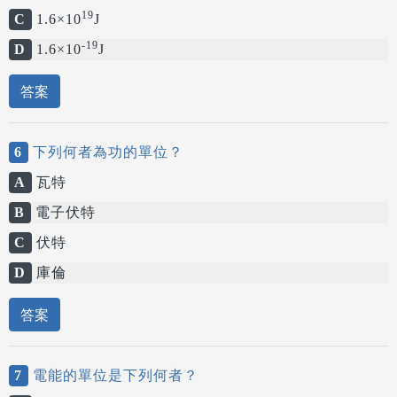
19
C
1.6×10
J
-19
D
1.6×10
J
答案
6
下列何者為功的單位？
A
瓦特
B
電子伏特
C
伏特
D
庫倫
答案
7
電能的單位是下列何者？