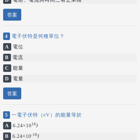
答案
4
電子伏特是何種單位？
A
電位
B
電流
C
能量
D
電量
答案
5
一電子伏特（eV）的能量等於
18
A
6.24×10
J
-18
B
6.24×10
J