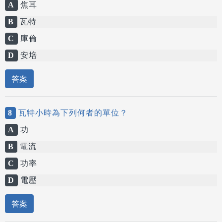
A
焦耳
B
瓦特
C
庫倫
D
安培
答案
8
瓦特小時為下列何者的單位？
A
功
B
電流
C
功率
D
電壓
答案