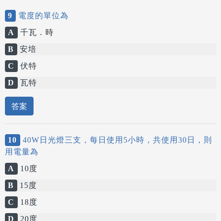
9
電度的單位為
A
千瓦．時
B
安培
C
伏特
D
瓦特
答案
10
40W日光燈三支，每日使用5小時，共使用30日，則
用電量為
A
10度
B
15度
C
18度
D
20度