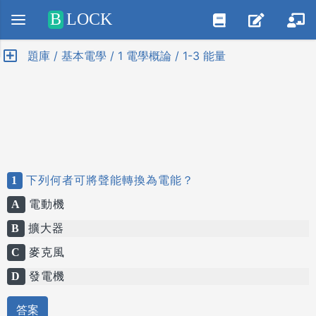
Positive SSL
B
LOCK
題庫 / 基本電學 / 1 電學概論 / 1-3 能量
1
下列何者可將聲能轉換為電能？
A
電動機
B
擴大器
C
麥克風
D
發電機
答案