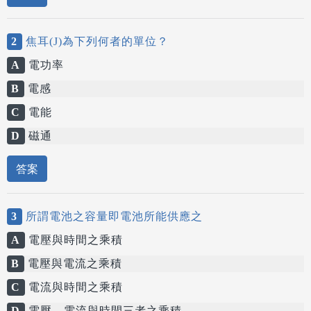
2
焦耳(J)為下列何者的單位？
A
電功率
B
電感
C
電能
D
磁通
答案
3
所謂電池之容量即電池所能供應之
A
電壓與時間之乘積
B
電壓與電流之乘積
C
電流與時間之乘積
D
電壓、電流與時間三者之乘積